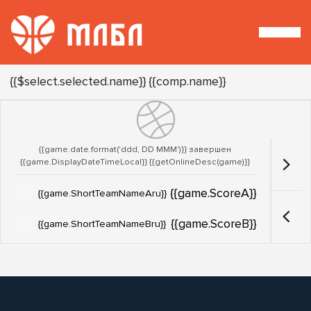
Турнир:
{{$select.selected.name}}
{{comp.name}}
{{game.date.format('ddd, DD MMM')}} завершен
{{game.DisplayDateTimeLocal}}
{{getOnlineDesc(game)}}
{{game.ScoreA}}
{{game.ShortTeamNameAru}}
{{game.ScoreB}}
{{game.ShortTeamNameBru}}