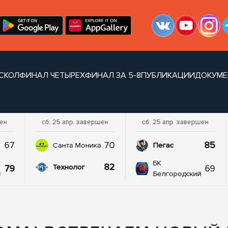
СКОЛ
ФИНАЛ ЧЕТЫРЕХ
ФИНАЛ ЗА 5-8
ПУБЛИКАЦИИ
ДОКУМЕ
шен
сб, 25 апр. завершен
сб, 25 апр. завершен
67
70
85
а
Санта Моника
Пегас
БК
82
79
69
Технолог
й
Белгородский