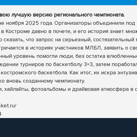
вою лучшую версию регионального чемпионата.
 ноября 2025 года. Организаторы объединили под с
 в Костроме давно в почете, и его история знает мн
 сказать, что запрос на серьезный, состязательны
стречается в историях участников МЛБЛ, заявить о с
нный уровень помогли люди, без остатка влюбленные
едении турниров по баскетболу 3×3, затем поработа
костромского баскетбола. Как итог, их искра энтузи
ко вновь созданному чемпионату.
, хайлайты, фотоальбомы и драйвовая атмосфера в с
ket.ru/
4