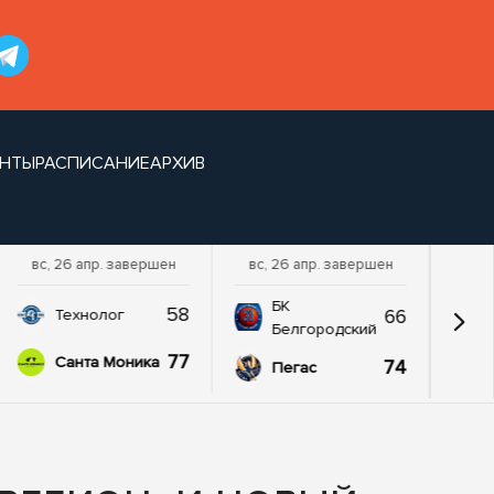
НТЫ
РАСПИСАНИЕ
АРХИВ
вс, 26 апр. завершен
вс, 26 апр. завершен
БК
58
66
Технолог
Белгородский
77
Санта Моника
74
Пегас