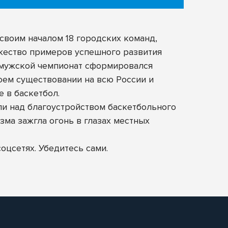
воим началом 18 городских команд,
ожество примеров успешного развития
й мужской чемпионат сформировался
воем существовании на всю России и
 в баскетбол.
ли над благоустройством баскетбольного
азма зажгла огонь в глазах местных
оцсетях. Убедитесь сами.