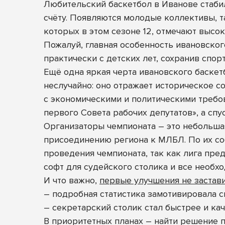
Любительский баскетбол в Иванове стаби
счёту. Появляются молодые коллективы, т
которых в этом сезоне 12, отмечают высо
Пожалуй, главная особенность ивановског
практически с детских лет, сохранив спор
Ещё одна яркая черта ивановского баске
неслучайно: оно отражает историческое с
с экономическими и политическими требо
первого Совета рабочих депутатов», а сп
Организаторы чемпионата – это небольшая
присоединению региона к МЛБЛ. По их с
проведения чемпионата, так как лига пре
софт для судейского столика и все необх
И что важно,
первые улучшения не застави
– подробная статистика замотивировала с
– секретарский столик стал быстрее и ка
В приоритетных планах – найти решение 