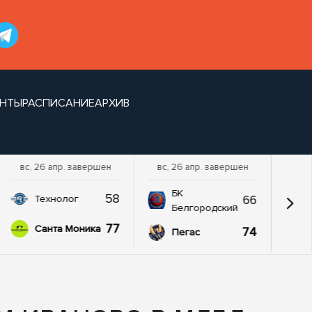
НТЫ
РАСПИСАНИЕ
АРХИВ
вс, 26 апр. завершен
вс, 26 апр. завершен
БК
58
66
Технолог
Белгородский
77
Санта Моника
74
Пегас