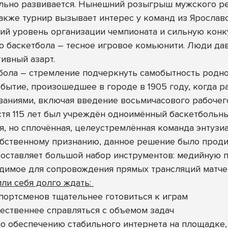
льно развивается. Нынешний розыгрыш мужского ре
акже турнир вызывает интерес у команд из Ярославс
кий уровень организации чемпионата и сильную кон
о баскетбола – тесное игровое комьюнити. Люди да
тивный азарт.
тбола – стремление подчеркнуть самобытность родно
обытие, произошедшее в городе в 1905 году, когда 
ваниями, включая введение восьмичасового рабочего
устя 115 лет был учреждён одноимённый баскетбольны
, но сплочённая, целеустремлённая команда энтузиа
обственному признанию, данное решение было проди
доставляет большой набор инструментов: медийную п
одимое для сопровождения прямых трансляций матче
ли себя долго ждать:
портсменов тщательнее готовиться к играм
чественнее справляться с объемом задач
по обеспечению стабильного интернета на площадке,