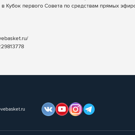
в Кубок первого Совета по средствам прямых эфир
ovebasket.ru/
b229813778
ovebasket.ru