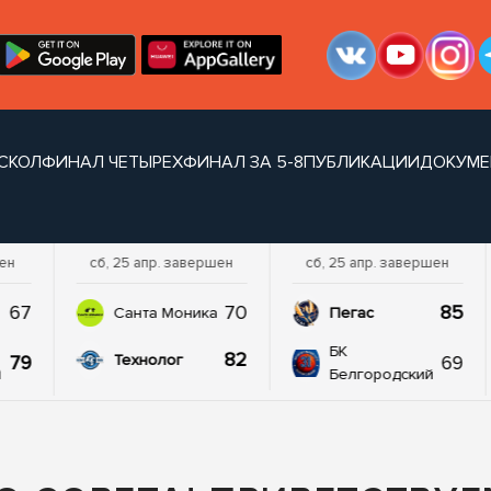
СКОЛ
ФИНАЛ ЧЕТЫРЕХ
ФИНАЛ ЗА 5-8
ПУБЛИКАЦИИ
ДОКУМЕ
шен
сб, 25 апр. завершен
сб, 25 апр. завершен
67
70
85
а
Санта Моника
Пегас
БК
82
79
69
Технолог
й
Белгородский