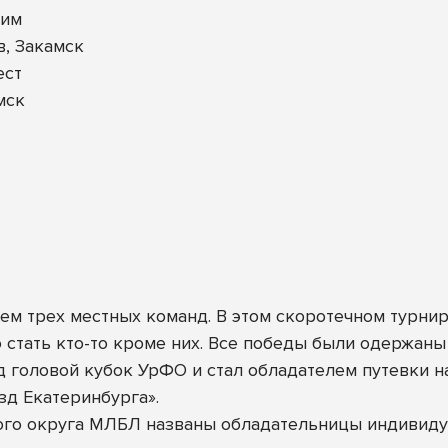
хим
, Закамск
ест
мск
м трех местных команд. В этом скоротечном турнир
 стать кто-то кроме них. Все победы были одержаны
ад головой кубок УрФО и стал обладателем путевки
езд Екатеринбурга».
ого округа МЛБЛ названы обладательницы индивиду