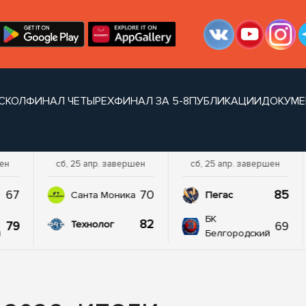
СКОЛ
ФИНАЛ ЧЕТЫРЕХ
ФИНАЛ ЗА 5-8
ПУБЛИКАЦИИ
ДОКУМЕ
шен
сб, 25 апр. завершен
сб, 25 апр. завершен
67
70
85
а
Санта Моника
Пегас
БК
82
79
69
Технолог
й
Белгородский