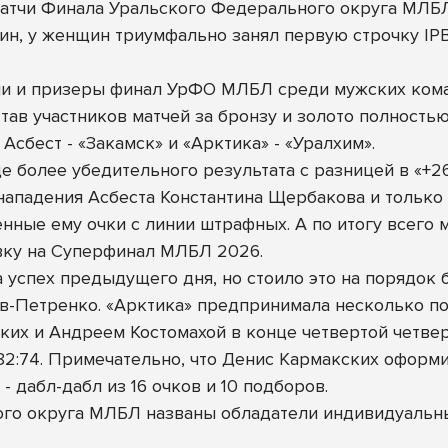
 матчи Финала Уральского Федерального округа МЛБ
ин, у женщин триумфально занял первую строчку IPB
и и призеры финал УрФО МЛБЛ среди мужских коман
став участников матчей за бронзу и золото полност
Асбест - «Закамск» и «Арктика» - «Уралхим».
е более убедительного результата с разницей в «+26
ападения Асбеста Константина Щербакова и только 
нные ему очки с линии штрафных. А по итогу всего 
евку на Суперфинал МЛБЛ 2026.
 успех предыдущего дня, но стоило это на порядок 
в-Петренко. «Арктика» предпринимала несколько по
ских и Андреем Костомахой в конце четвертой четвер
82:74. Примечательно, что Денис Кармакских оформил
- дабл-дабл из 16 очков и 10 подборов.
ого округа МЛБЛ названы обладатели индивидуальн