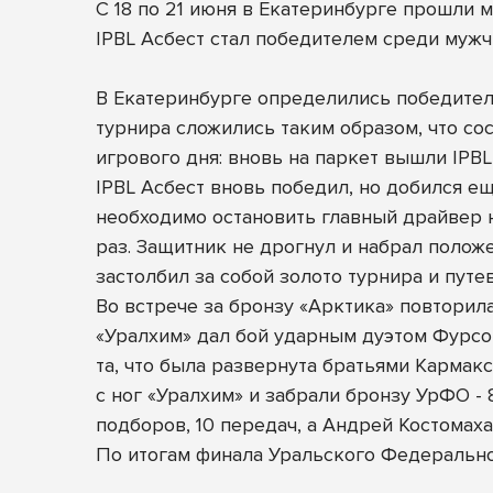
С 18 по 21 июня в Екатеринбурге прошли
IPBL Асбест стал победителем среди мужч
В Екатеринбурге определились победител
турнира сложились таким образом, что со
игрового дня: вновь на паркет вышли IPBL 
IPBL Асбест вновь победил, но добился ещ
необходимо остановить главный драйвер н
раз. Защитник не дрогнул и набрал положе
застолбил за собой золото турнира и пут
Во встрече за бронзу «Арктика» повторила
«Уралхим» дал бой ударным дуэтом Фурсо
та, что была развернута братьями Кармак
с ног «Уралхим» и забрали бронзу УрФО - 
подборов, 10 передач, а Андрей Костомаха 
По итогам финала Уральского Федеральн