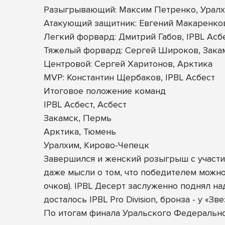
Разыгрывающий: Максим Петренко, Урал
Атакующий защитник: Евгений Макаренков
Легкий форвард: Дмитрий Габов, IPBL Асб
Тяжелый форвард: Сергей Широков, Зака
Центровой: Сергей Харитонов, Арктика
MVP: Константин Щербаков, IPBL Асбест
Итоговое положение команд
IPBL Асбест, Асбест
Закамск, Пермь
Арктика, Тюмень
Уралхим, Кирово-Чепецк
Завершился и женский розыгрыш с участие
даже мысли о том, что победителем можно
очков). IPBL Десерт заслуженно поднял н
досталось IPBL Pro Division, бронза - у «Зв
По итогам финала Уральского Федеральн