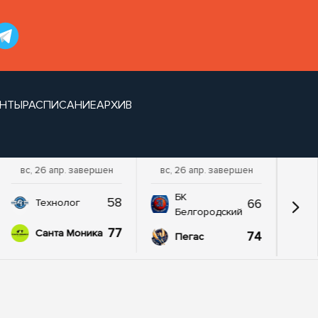
НТЫ
РАСПИСАНИЕ
АРХИВ
вс, 26 апр. завершен
вс, 26 апр. завершен
БК
58
66
Технолог
Белгородский
77
Санта Моника
74
Пегас