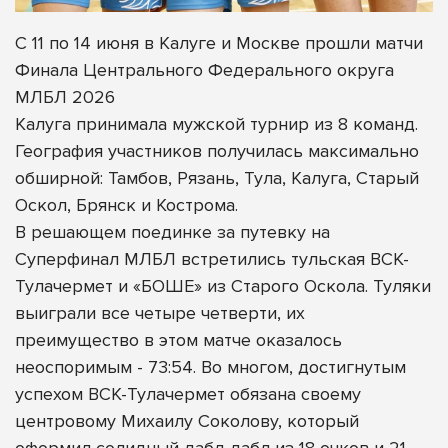
С 11 по 14 июня в Калуге и Москве прошли матчи
Финала Центрального Федерального округа
МЛБЛ 2026
Калуга принимала мужской турнир из 8 команд.
География участников получилась максимально
обширной: Тамбов, Рязань, Тула, Калуга, Старый
Оскол, Брянск и Кострома.
В решающем поединке за путевку на
Суперфинал МЛБЛ встретились тульская ВСК-
Тулачермет и «БОШЕ» из Старого Оскола. Туляки
выиграли все четыре четверти, их
преимущество в этом матче оказалось
неоспоримым - 73:54. Во многом, достигнутым
успехом ВСК-Тулачермет обязана своему
центровому Михаилу Соколову, который
оформил солидный дабл-дабл из 18 очков и 21