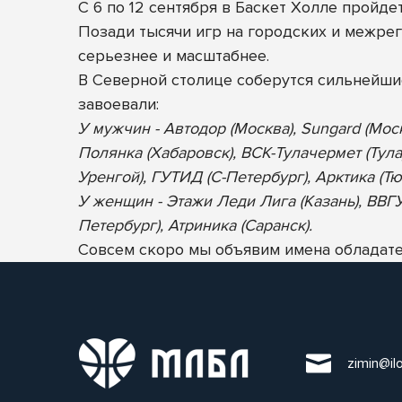
С 6 по 12 сентября в Баскет Холле пройд
Позади тысячи игр на городских и межрег
серьезнее и масштабнее.
В Северной столице соберутся сильнейш
завоевали:
У мужчин - Автодор (Москва), Sungard (Мос
Полянка (Хабаровск), ВСК-Тулачермет (Тула
Уренгой), ГУТИД (С-Петербург), Арктика (Тю
У женщин - Этажи Леди Лига (Казань), ВВГУ-
Петербург), Атриника (Саранск).
Совсем скоро мы объявим имена обладател
zimin@il