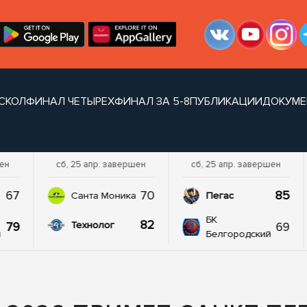
СКОЛ
ФИНАЛ ЧЕТЫРЕХ
ФИНАЛ ЗА 5-8
ПУБЛИКАЦИИ
ДОКУМЕ
шен
сб, 25 апр. завершен
сб, 25 апр. завершен
67
70
85
а
Санта Моника
Пегас
БК
82
79
69
Технолог
й
Белгородский