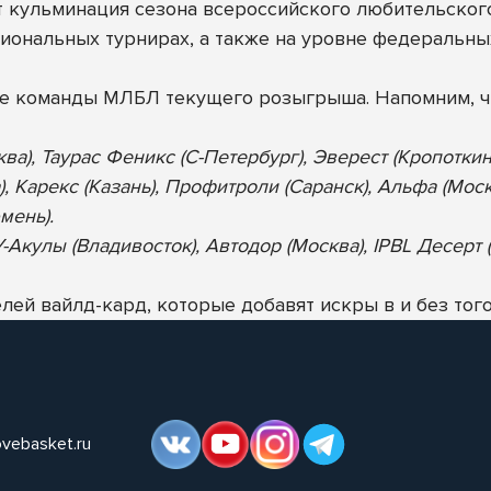
ет кульминация сезона всероссийского любительског
иональных турнирах, а также на уровне федеральны
ие команды МЛБЛ текущего розыгрыша. Напомним, ч
ква), Таурас Феникс (С-Петербург), Эверест (Кропотки
), Карекс (Казань), Профитроли (Саранск), Альфа (Мос
мень).
Акулы (Владивосток), Автодор (Москва), IPBL Десерт (
ей вайлд-кард, которые добавят искры в и без того
ovebasket.ru