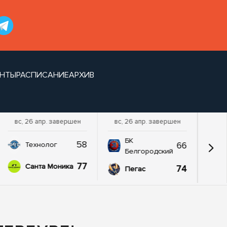
НТЫ
РАСПИСАНИЕ
АРХИВ
вс, 26 апр. завершен
вс, 26 апр. завершен
БК
58
66
Технолог
Белгородский
77
Санта Моника
74
Пегас